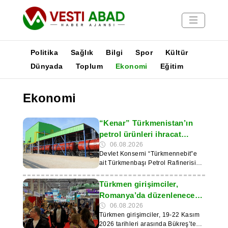
Politika
Sağlık
Bilgi
Spor
Kültür
Dünyada
Toplum
Ekonomi
Eğitim
Haberler
Ekonomi
Yayınlar
Medya
“Kenar” Türkmenistan’ın
Poster
petrol ürünleri ihracat
potansiyelini artırıyor
06.08.2026
Devlet Konserni “Türkmennebit”e
ait Türkmenbaşı Petrol Rafinerisi
Kompleksi, uluslararası pazarlarda
talep gören petrol ve petrokimya
Türkmen girişimciler,
ürünlerinin üretim ve tedarik
Romanya’da düzenlenecek
hacmini artırmaktadır. Çevrimiçi
TTR II 2026 fuarına davet
06.08.2026
haber sitesi AsmanNews’in
Türkmen girişimciler, 19-22 Kasım
edildi
bildirdiğine göre, petrol ürünlerinin
2026 tarihleri arasında Bükreş’teki
depolanması ve sevkiyatında öncü