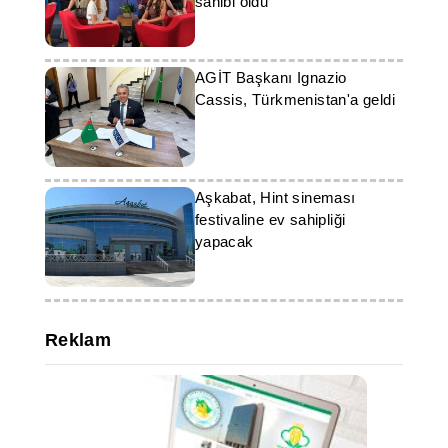
sektöründeki dijital dönüşüm ve
sahibi oldu
teknolojik işbirliğini tartışacak.
AGİT Başkanı Ignazio
Cassis, Türkmenistan'a geldi
Aşkabat, Hint sineması
festivaline ev sahipliği
yapacak
Reklam