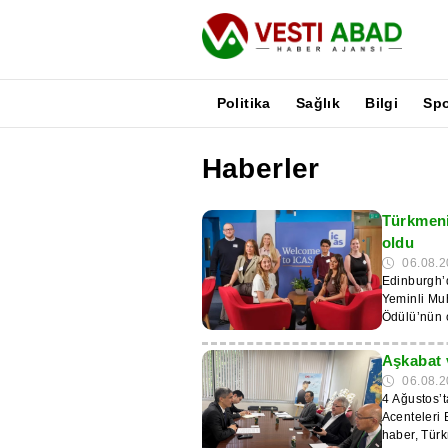
Politika
Sağlık
Bilgi
Sp
Haberler
Haberler
Yayınlar
Türkmeni
Medya
oldu
Poster
06.08.2
Edinburgh’d
Yeminli Muh
Ödülü’nün on
eğitim kuru
alanında üs
Aşkabat 
üniversitelerin öğr
06.08.2
ödülün yanı
4 Ağustos’
resmi takdir belgesi alma
Acenteleri 
Aberdeen, E
haber, Türk
yer almaktadır. Ödül töreni, ICAS’ın Edinburgh’daki ge