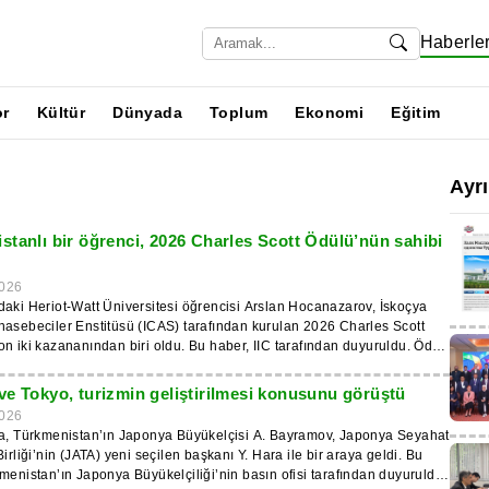
Haberle
or
Kültür
Dünyada
Toplum
Ekonomi
Eğitim
Ayr
stanlı bir öğrenci, 2026 Charles Scott Ödülü’nün sahibi
026
aki Heriot-Watt Üniversitesi öğrencisi Arslan Hocanazarov, İskoçya
asebeciler Enstitüsü (ICAS) tarafından kurulan 2026 Charles Scott
 iki kazananından biri oldu. Bu haber, IIC tarafından duyuruldu. Ödül,
mları tarafından yürütülen iç seçim sürecinin ardından, muhasebe
tün akademik başarı ve mesleki potansiyel gösteren ortak
ve Tokyo, turizmin geliştirilmesi konusunu görüştü
encilerine her yıl verilmektedir. Kazananlar, 150 sterlinlik nakit
026
 sıra mentorluk desteği, mesleki ağ oluşturma fırsatları ve ICAS’tan
ta, Türkmenistan’ın Japonya Büyükelçisi A. Bayramov, Japonya Seyahat
ktadır. 2026 yılı kazananları arasında Glasgow,
Birliği’nin (JATA) yeni seçilen başkanı Y. Hara ile bir araya geldi. Bu
dinburgh, Strathclyde ve diğer İskoç üniversitelerinden temsilciler de
menistan’ın Japonya Büyükelçiliği’nin basın ofisi tarafından duyuruldu.
nel merkezi olan CA