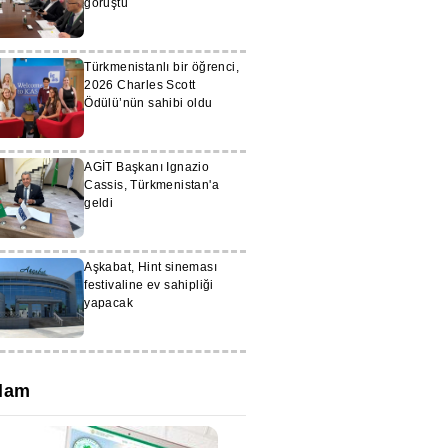
görüştü
Türkmenistanlı bir öğrenci,
2026 Charles Scott
Ödülü’nün sahibi oldu
AGİT Başkanı Ignazio
Cassis, Türkmenistan'a
geldi
Aşkabat, Hint sineması
festivaline ev sahipliği
yapacak
lam