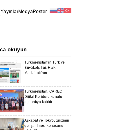
r
Yayınlar
Medya
Poster
ıca okuyun
Türkmenistan’ın Türkiye
Büyükelçiliği, Halk
Maslahatı’nın
haberleştirilmesini
destekleyecektir
Türkmenistan, CAREC
Dijital Koridoru konulu
toplantıya katıldı
Aşkabat ve Tokyo, turizmin
geliştirilmesi konusunu