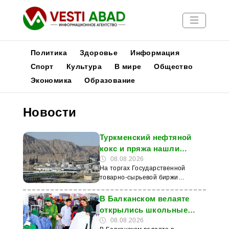
Политика
Здоровье
Информация
Спорт
Культура
В мире
Общество
Экономика
Образование
Новости
Публикации
Новости
Медиа
Афиша
Туркменский нефтяной
кокс и пряжа нашли
покупателей на бирже
08.08.2026
На торгах Государственной
товарно-сырьевой биржи
Туркменистана (ГТСБТ) в пятницу
заключены сделки на закупку
В Балканском велаяте
нефтяного кокса на сумму 150
открылись школьные
млн манатов, сообщили в ГТСБТ.
базары к новому
08.08.2026
Об этом передает интернет-