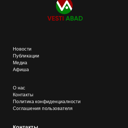
процента. Туркменские
текстильные и ковровые изделия
продолжают продвигаться на
зарубежных рынках.
Отечественные производители
приняли участие в
международной выставке
домашнего текстиля «Heimtextil»,
где Бабадайханский текстильный
Новости
комплекс и хозяйственное
общество «Ajaýyp Bina»
Публикации
заключили новые экспортные
Медиа
контракты. Национальные
Афиша
коллекции из шёлка «кетени» и
бархата также представлялись на
международных форумах и
показах. Важной площадкой для
О нас
продвижения отрасли стала
Контакты
Международная выставка-
Политика конфиденциалности
ярмарка «Turkmen Textile Expo
2026», прошедшая 4–6 июня в
Соглашения пользователя
столичном экспоцентре Торгово-
промышленной палаты страны. В
мероприятии участвовали
Контакты
производители и поставщики