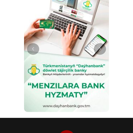
по производству ковров,
национальной ткани кетени и
других изделий из шёлка.
Шёлковое волокно также
используется на Ашхабадской
фабрике по производству
панбархата. Расширяется
производство продукции под
торговыми марками «Gala»,
«Ýeňiş», «Goza», «Wada»,
«Nusaý», «Bedew», «Bürgüt»,
«Akpamyk», «Merw», «Jeýtun» и
«Mäne». Её соответствие
требованиям качества и
экологической безопасности
подтверждается
международными
сертификатами. Развитие
отрасли включает и
модернизацию национального
ковроделия. По итогам января–
июня 2026 года темп роста общих
доходов предприятий
Государственного объединения
«Türkmenhaly» достиг 107,4