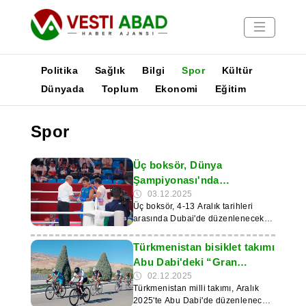
Politika
Sağlık
Bilgi
Spor
Kültür
Dünyada
Toplum
Ekonomi
Eğitim
Haberler
Spor
Yayınlar
Medya
Üç boksör, Dünya
Poster
Şampiyonası'nda
Türkmenistan'ı temsil
03.12.2025
Üç boksör, 4-13 Aralık tarihleri
edecek
arasında Dubai'de düzenlenecek
IBA Dünya Şampiyonası'nda
Türkmenistan'ı temsil edecek.
Türkmenistan bisiklet takımı
Devlet haber ajansı “Türkmenistan:
Abu Dabi'deki “Gran
Altın çağ”a göre, takım
Fondo” yarışına katılacak
02.12.2025
Özbekistan'da düzenlenen
Türkmenistan milli takımı, Aralık
antrenman kamplarının sonuçlarına
2025'te Abu Dabi'de düzenlenecek
göre oluşturuldu. 60 kg'a kadar