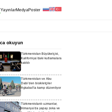
r
Yayınlar
Medya
Poster
ıca okuyun
Türkmenistan Büyükelçisi,
Kaliforniya’daki kutlamalara
katıldı
Türkmenistan ve Abu
Dabi’den bisikletçiler
Aşkabat’ta kamp düzenliyor
Türkmenistanlı uzmanlar,
Almanya’da yapay zeka ve