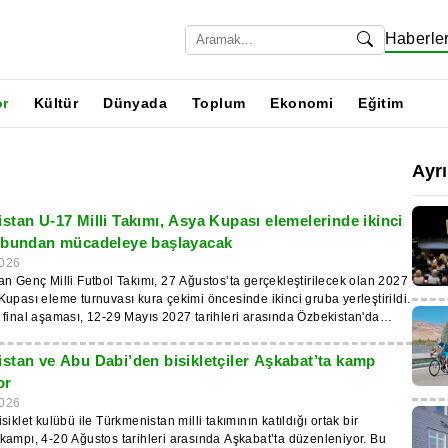
Haberle
or
Kültür
Dünyada
Toplum
Ekonomi
Eğitim
Ayr
stan U-17 Milli Takımı, Asya Kupası elemelerinde ikinci
ubundan mücadeleye başlayacak
026
n Genç Milli Futbol Takımı, 27 Ağustos’ta gerçekleştirilecek olan 2027
upası eleme turnuvası kura çekimi öncesinde ikinci gruba yerleştirildi.
final aşaması, 12-29 Mayıs 2027 tarihleri arasında Özbekistan'da
 haber, IIC tarafından duyuruldu. Final aşamasına katılacak
, bir önceki turnuvanın sonuçlarına göre şimdiden belirlendi.
stan ve Abu Dabi’den bisikletçiler Aşkabat’ta kamp
ın yanı sıra bu takımlar arasında Avustralya, Suudi Arabistan,
or
 Japonya, Çin, Vietnam, Güney Kore ve Katar milli takımları yer alıyor.
026
yer ise 8-20 Kasım 2026 tarihleri arasında tek eleme turunda
iklet kulübü ile Türkmenistan milli takımının katıldığı ortak bir
k. Bu turda yedi gruba ayrılmış 35 takım yer alacak. Grup birincileri
ampı, 4-20 Ağustos tarihleri arasında Aşkabat’ta düzenleniyor. Bu
 çekiliş grubunda Türkmenistan’ın yanı sıra