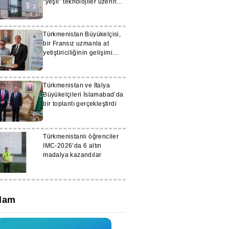
“yeşil” teknolojiler üzerine
eğitim görüyor
Türkmenistan Büyükelçisi,
bir Fransız uzmanla at
yetiştiriciliğinin gelişimi
konusunda görüş
alışverişinde bulundu
Türkmenistan ve İtalya
Büyükelçileri İslamabad’da
bir toplantı gerçekleştirdi
Türkmenistanlı öğrenciler
IMC-2026’da 6 altın
madalya kazandılar
lam