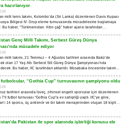
şıyor. İleride içerik ve teknik iyileştirmeler yapılması planlanıyor.
a hazırlanıyor
an Basketbol Federasyonu 1992 yılında kuruldu. Federasyon, 500'den
026
lı oyuncuyu ve 36 bölgesel kulübü bir araya getiriyor, her yıl 100'ün
n milli tenis takımı, Kolombo’da (Sri Lanka) düzenlenen Davis Kupası
rnuva düzenliyor ve Türkmenistan Ulusal Olimpiyat Komitesi'nin bir
usya Bölgesi IV. Grup eleme turnuvasında mücadelesine başlamaya
Türkmenistan Basketbol Federasyonu, 1998 yılından bu yana
r. Bu haber, “Türkmenistan: Altın çağ” haber ajansı tarafından
ı Basketbol Federasyonu (FIBA) üyesidir.
i takımlarıyla birlikte B Grubu’nda mücadele edecek. Türkmenistanlı
stan Genç Milli Takımı, Serbest Güreş Dünya
lk maçlarında Kuveyt takımıyla karşılaşacak. Turnuvanın sonunda, ilk
ası'nda mücadele ediyor
alan takımlar Asya-Okyanusya Bölgesi Grup III’e yükselme hakkı
026
iyev
n milli takımı, 21 Temmuz – 4 Ağustos tarihleri arasında Bakü’de
tayev yer alıyor. Takım kaptanı Meylis Orazmuhamedov, baş antrenör
ek olan 17 Yaş Altı Serbest Stil Güreş Dünya Şampiyonası’nda
r, Grup V turnuvasını toplamda 12-
Bu haber, IIC tarafından aktarıldı. Müsabaka öncesinde takım,
a dört galibiyet alarak kazanmış ve Davis Kupası’nın Grup IV’ünde
iyonası hazırlıklarının son aşamasını tamamladı. Türkmenistan
tme hakkı kazanmıştı.
 Nöker Guvancov (65 kg ve altı sıklet), Mekan Hudayberenov (71 kg ve
futbolcular, “Gothia Cup” turnuvasının şampiyonu oldu
 Esgerov (80 kg ve altı) yer alıyor. Şampiyonada bu genç
026
 Türkmenistan’ı temsil ederek dünya şampiyonası madalyaları için
z tarihleri arasında İsveç, zihinsel engelli sporcular için düzenlenen
decek ve aynı zamanda uluslararası sahnede antrenmanlarının
 7'li futbol turnuvası “Gothia Cup”a ev sahipliği yaptı. IIC'ye göre,
ergileme fırsatı bulacaklar.
n'ı 14 sporcu, üç antrenör ve bir takım menajerinden oluşan 18 kişilik
lli takımı, II. Grubu birincilikle
Turnuva boyunca takım, Hindistan’ı 6-0, Finlandiya’yı 7-0 ve
 7-3 mağlup etti. 16 Temmuz’da oynanan final maçında Türkmen
tan’da Pakistan ile spor alanında işbirliği konusu ele
 Estonya ile bir kez daha karşılaştı ve 4-3’lük galibiyetle birinciliği elde