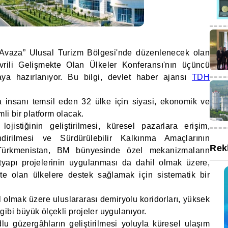
“Avaza” Ulusal Turizm Bölgesi'nde düzenlenecek olan
evrili Gelişmekte Olan Ülkeler Konferansı'nın üçüncü
aya hazırlanıyor. Bu bilgi, devlet haber ajansı
TDH
a insanı temsil eden 32 ülke için siyasi, ekonomik ve
mli bir platform olacak.
ojistiğinin geliştirilmesi, küresel pazarlara erişim,
lendirilmesi ve Sürdürülebilir Kalkınma Amaçlarının
Rek
Türkmenistan, BM bünyesinde özel mekanizmaların
ltyapı projelerinin uygulanması da dahil olmak üzere,
te olan ülkelere destek sağlamak için sistematik bir
 olmak üzere uluslararası demiryolu koridorları, yüksek
r gibi büyük ölçekli projeler uygulanıyor.
 güzergâhların geliştirilmesi yoluyla küresel ulaşım