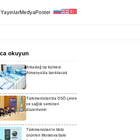
r
Yayınlar
Medya
Poster
ıca okuyun
Arkadağ tıp kümesi
Almanya'da tanıtılacak
Türkmenistan'da DSÖ çevre
ve sağlık semineri
düzenlendi
Türkmenistan'ın tıbbi
ürünleri Moskova'daki