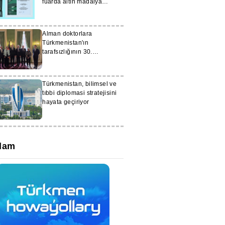
fuarda altın madalya
kazandı
Alman doktorlara
Türkmenistan'ın
tarafsızlığının 30.
yıldönümü ödülleri takdim
edildi
Türkmenistan, bilimsel ve
tıbbi diplomasi stratejisini
hayata geçiriyor
lam