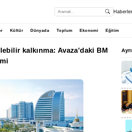
Haberle
or
Kültür
Dünyada
Toplum
Ekonomi
Eğitim
lebilir kalkınma: Avaza'daki BM
Ayr
emi