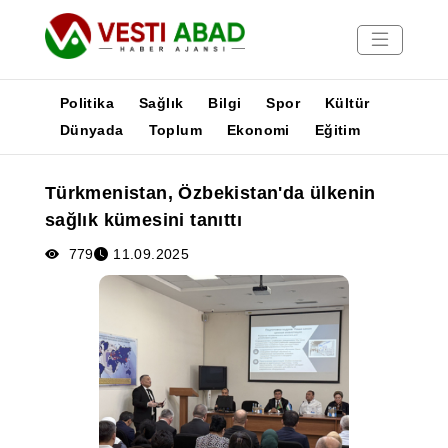
Politika
Sağlık
Bilgi
Spor
Kültür
Dünyada
Toplum
Ekonomi
Eğitim
Haberler
Türkmenistan, Özbekistan'da ülkenin
Yayınlar
sağlık kümesini tanıttı
Medya
Poster
779
11.09.2025