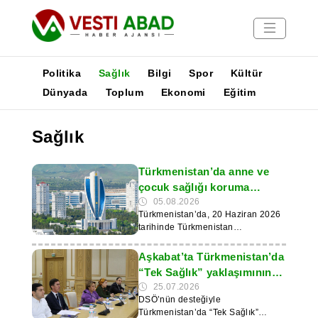
Politika
Sağlık
Bilgi
Spor
Kültür
Dünyada
Toplum
Ekonomi
Eğitim
Haberler
Sağlık
Yayınlar
Medya
Türkmenistan’da anne ve
Poster
çocuk sağlığı koruma
sistemi geliştiriliyor
05.08.2026
Türkmenistan’da, 20 Haziran 2026
tarihinde Türkmenistan
Cumhurbaşkanı’nın Kararı ile
onaylanan 2026–2030 dönemi
Aşkabat’ta Türkmenistan’da
“Sağlıklı Anne – Sağlıklı Çocuk –
“Tek Sağlık” yaklaşımının
Sağlıklı Gelecek” başlıklı Ulusal
uygulanması ele alındı
25.07.2026
Anne ve Çocuk Sağlığı Koruma
DSÖ’nün desteğiyle
Programı’nın uygulanmasına
Türkmenistan’da “Tek Sağlık”
devam edilmektedir. TDH haber