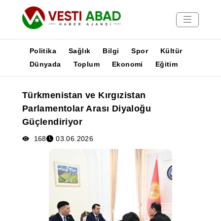
Politika
Sağlık
Bilgi
Spor
Kültür
Dünyada
Toplum
Ekonomi
Eğitim
Haberler
Türkmenistan ve Kırgızistan
Yayınlar
Parlamentolar Arası Diyaloğu
Medya
Güçlendiriyor
Poster
168
03.06.2026