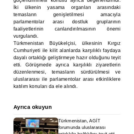
güçlendirilmesi konusu ayrıca değerlendirildi.
İki ülkenin yasama organları arasındaki
temasların genişletilmesi amacıyla
parlamentolar arası dostluk gruplarının
faaliyetlerinin canlandırılmasının önemi
vurgulandı.
Türkmenistan Büyükelçisi, ülkesinin Kırgız
Cumhuriyeti ile kilit alanlarda karşılıklı faydaya
dayalı ortaklığı geliştirmeye hazır olduğunu teyit
etti. Görüşmede ayrıca karşılıklı ziyaretlerin
düzenlenmesi, temasların sürdürülmesi ve
uluslararası ile parlamentolar arası etkinliklere
katılım konuları da ele alındı.
Ayrıca okuyun
Türkmenistan, AGİT
forumunda uluslararası
ortaklığa bağlılığını teyit etti