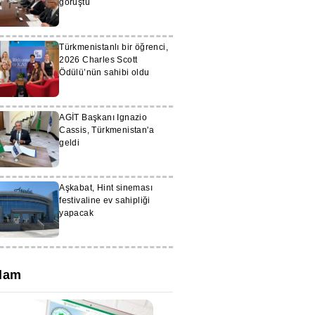
görüştü
Türkmenistanlı bir öğrenci,
2026 Charles Scott
Ödülü’nün sahibi oldu
AGİT Başkanı Ignazio
Cassis, Türkmenistan'a
geldi
Aşkabat, Hint sineması
festivaline ev sahipliği
yapacak
lam