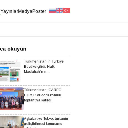
r
Yayınlar
Medya
Poster
ıca okuyun
Türkmenistan’ın Türkiye
Büyükelçiliği, Halk
Maslahatı’nın
haberleştirilmesini
destekleyecektir
Türkmenistan, CAREC
Dijital Koridoru konulu
toplantıya katıldı
Aşkabat ve Tokyo, turizmin
geliştirilmesi konusunu