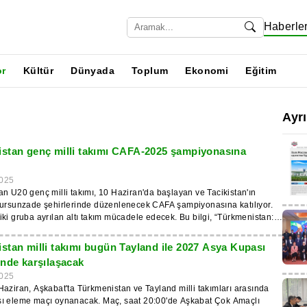
Haberle
or
Kültür
Dünyada
Toplum
Ekonomi
Eğitim
Ayr
stan genç milli takımı CAFA-2025 şampiyonasına
025
n U20 genç milli takımı, 10 Haziran'da başlayan ve Tacikistan'ın
Tursunzade şehirlerinde düzenlenecek CAFA şampiyonasına katılıyor.
ki gruba ayrılan altı takım mücadele edecek. Bu bilgi, “Türkmenistan:
nde yer aldı. Kura sonuçlarına göre Türkmenistan takımı B
tü ve rakipleri İran ve Özbekistan milli takımları oldu. A grubunda ise
stan milli takımı bugün Tayland ile 2027 Asya Kupası
 Kırgızistan ve Tacikistan takımları yer alacak. Turnuva şu şekilde
inde karşılaşacak
grup aşamasında takımlar birbirleriyle tek devre maçları oynayacak.
025
ileri finalde karşılaşacak, ikinciler ise bronz madalya için mücadele
aziran, Aşkabat'ta Türkmenistan ve Tayland milli takımları arasında
ıca, grupların en kötü takımları arasında beşincilik maçı oynanacak.
ı eleme maçı oynanacak. Maç, saat 20:00'de Aşkabat Çok Amaçlı
an bu yana Türkmenistan U20 milli takımının baş antrenörlüğünü,