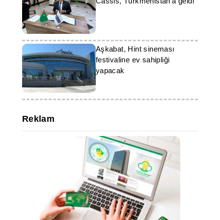
Cassis, Türkmenistan'a geldi
Aşkabat, Hint sineması
festivaline ev sahipliği
yapacak
Reklam