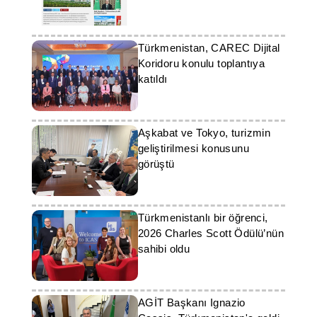
haberleştirilmesini
destekleyecektir
Türkmenistan, CAREC Dijital
Koridoru konulu toplantıya
katıldı
Aşkabat ve Tokyo, turizmin
geliştirilmesi konusunu
görüştü
Türkmenistanlı bir öğrenci,
2026 Charles Scott Ödülü’nün
sahibi oldu
AGİT Başkanı Ignazio