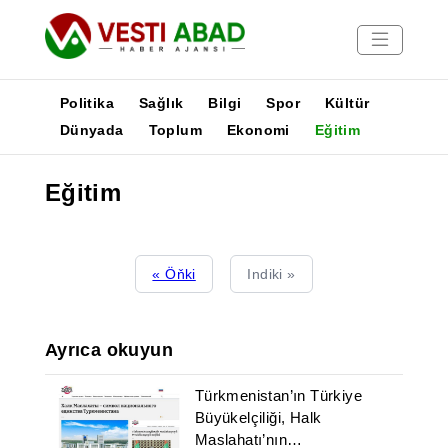
Politika
Sağlık
Bilgi
Spor
Kültür
Dünyada
Toplum
Ekonomi
Eğitim
Haberler
Eğitim
Yayınlar
Medya
Poster
« Öňki
Indiki »
Ayrıca okuyun
Türkmenistan’ın Türkiye
Büyükelçiliği, Halk
Maslahatı’nın