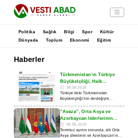
Politika
Sağlık
Bilgi
Spor
Kültür
Dünyada
Toplum
Ekonomi
Eğitim
Haberler
Haberler
Yayınlar
Medya
Türkmenistan’ın Türkiye
Poster
Büyükelçiliği, Halk
Maslahatı’nın
06.08.2026
Türkiye’deki Türkmenistan
haberleştirilmesini
Büyükelçiliği’nin desteğiyle
destekleyecektir
uluslararası haber portalı “Turkic
World”, Türkmenistan Halk
“Avaza”, Orta Asya ve
Maslahatı oturumunun hazırlıklarını
Azerbaycan liderlerinin
ve seyrini düzenli olarak aktarmaya
buluşma yeri olacak
06.08.2026
başlayacak. Bu bilgi, Türkmenistan
Temmuz ayının sonunda, altı Orta
Dışişleri Bakanlığı’nın basın ofisi
Asya ülkesinin ve Azerbaycan’ın
tarafından duyuruldu. Portalda,