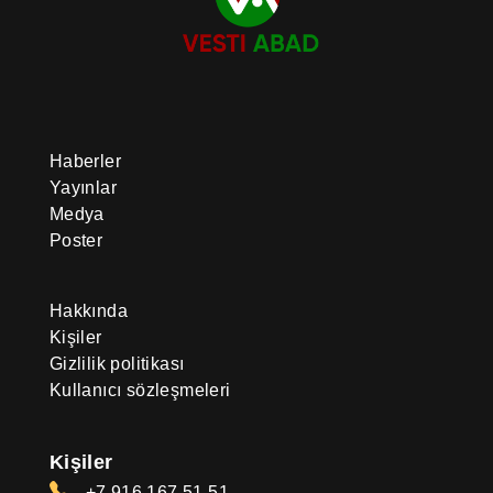
bir öneme sahiptir. 2024 yılında,
şair ve düşünürün 300. yıldönümü
anısına Aşkabat’ta “Mahtumkulu
Firaki” kültür ve park kompleksi
açılmıştır. Ahal-teke atlarının
tanıtımı için de çalışmalar
yürütülmektedir. Bu amaçla
uluslararası binicilik yarışmaları ve
Haberler
at güzellik yarışmaları
Yayınlar
düzenlenmekte olup, “Galkynyş”
Medya
Ulusal Binicilik Oyunları Grubu
yurtdışında gösteriler
Poster
gerçekleştirmektedir.
Hakkında
Kişiler
Gizlilik politikası
Kullanıcı sözleşmeleri
Kişiler
+7 916 167 51 51