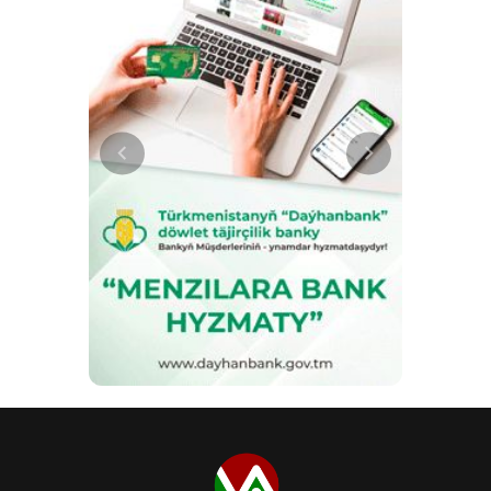
düzenlenmektedir. 2026 yılında
Aşkabat ve Arkadağ’da Azerbaycan
Kültür Günleri, Moskova ve Tiflis’te
ise Türkmenistan Kültür Günleri
gerçekleştirilmiştir. Yerli sinema
endüstrisi de gelişmektedir. Oguz
Han “Türkmenfilm” Derneği
tarafından, Gurbanguli
Berdimuhamedov'un adını taşıyan
Bakıma Muhtaç Çocuklara Yardım
Sağlama Hayır Fonu’nun desteğiyle
üretilen “Besteci” adlı film,
TÜRKSOY’dan uluslararası ödüller
almıştır. Film, daha önce de
uluslararası film festivallerinde
takdir görmüştü. Kültür diplomasisi,
turizmin gelişmesiyle de
bağlantılıdır. Dünya Turizm
Örgütü’nün (UNWTO) bir üyesi olan
Türkmenistan, kültür ve eğitim
turizmi alanında ve ülkenin tarihi
cazibe merkezlerinin tanıtımı
konusunda işbirliğini geliştiriyor.
Mahtumkulu Firaki’nin eserleri,
ülkenin kültürel mirası içinde özel