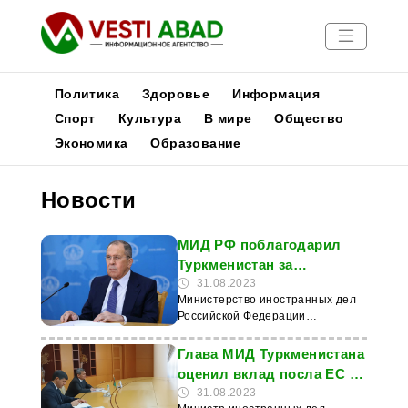
Политика
Здоровье
Информация
Спорт
Культура
В мире
Общество
Экономика
Образование
Новости
Публикации
Новости
Медиа
Афиша
МИД РФ поблагодарил
Туркменистан за
гуманитарную помощь
31.08.2023
Министерство иностранных дел
Российской Федерации
направило Туркменистану
благодарственное письмо.
Глава МИД Туркменистана
Дипломатическое ведомство
оценил вклад посла ЕС в
выразило признательность
укрепление двусторонних
31.08.2023
руководству республики за