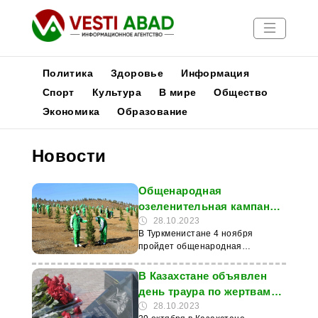
Политика
Здоровье
Информация
Спорт
Культура
В мире
Общество
Экономика
Образование
Новости
Публикации
Новости
Медиа
Афиша
Общенародная
озеленительная кампания
в Туркменистане пройдёт
28.10.2023
В Туркменистане 4 ноября
4 ноября
пройдет общенародная
озеленительная кампания.
Соответствующее распоряжение
В Казахстане объявлен
подписал сегодня президент
день траура по жертвам
Сердар Бердымухамедов,
аварии на шахте
28.10.2023
сообщила программа новостей