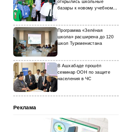
возводятся на фоне увеличения
открылись школьные
количества машин в
базары к новому учебному
Туркменистане и сопутствующим
году
с ним ростом необходимости
обеспечения безопасного
дорожного движения.
Программа «Зелёная
школа» расширена до 120
школ Туркменистана
В Ашхабаде прошёл
семинар ООН по защите
населения в ЧС
Реклама