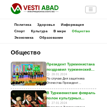
Политика
Здоровье
Информация
Спорт
Культура
В мире
Общество
Экономика
Образование
Новости
Публикации
Общество
Медиа
Афиша
Президент Туркменистана
поздравил туркменский
народ с Днем защитника
28.01.2024
По случаю Дня защитника
Отечества
Отечества Президент
Туркменистана Сердар
Бердымухамедов поздравил
В Туркменистане февраль
туркменский народ с праздником.
полон культурных
Об этом 27 января сообщил
событий
27.01.2024
интернет-портал «МИР 24». По