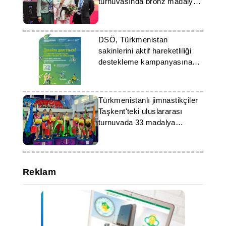
turnuvasında bronz madalya
kazandı
DSÖ, Türkmenistan
sakinlerini aktif hareketliliği
destekleme kampanyasına
katılmaya davet ediyor
Türkmenistanlı jimnastikçiler
Taşkent'teki uluslararası
turnuvada 33 madalya
kazandı
Reklam