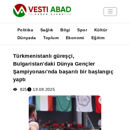
Politika
Sağlık
Bilgi
Spor
Kültür
Dünyada
Toplum
Ekonomi
Eğitim
Haberler
Türkmenistanlı güreşçi,
Yayınlar
Bulgaristan'daki Dünya Gençler
Medya
Şampiyonası'nda başarılı bir başlangıç
Poster
yaptı
825
19.08.2025