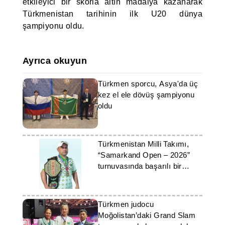
etkileyici bir skorla altın madalya kazanarak
Türkmenistan tarihinin ilk U20 dünya
şampiyonu oldu.
Ayrıca okuyun
Türkmen sporcu, Asya'da üç
kez el ele dövüş şampiyonu
oldu
Türkmenistan Milli Takımı,
“Samarkand Open – 2026”
turnuvasında başarılı bir
performans sergiledi
Türkmen judocu
Moğolistan’daki Grand Slam