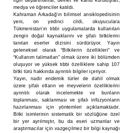
ilgili departmanlar, devlet ve kamu kuruluşları,
medya ve öğrenciler katıldı.
Kahraman Arkadağ'ın bilimsel ansiklopedisinin
yeni, on yedinci cildi, okuyuculara
Tükmenistan'ın tıbbi uygulamalarda kullanılan
zengin doğal kaynaklarını ve şifalı bitkilerini
tanıtan eserler dizisini sürdürüyor. Yayın
geleneksel olarak “Bitkilerin özellikleri” ve
“Kullanım talimatları” olmak üzere iki bölümden
oluşuyor ve yüksek tıbbi özelliklere sahip 107
bitki türü hakkında ayrıntılı bilgiler içeriyor.
Yayın, nadir endemik türler de dahil olmak
üzere şifalı otların ve meyvelerin özelliklerini
ayrıntılı olarak incelemekte ve bunların
toplanması, saklanması ve şifalı infüzyonların
hazırlanması için yöntemleri açıklamaktadır.
Bitki isimlerinin sistematik bir sözlüğüne özel
bir yer ayrılmıştır, bu da eseri uzmanlar ve
araştırmacılar için vazgeçilmez bir bilgi kaynağı