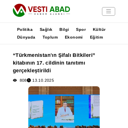
Politika
Sağlık
Bilgi
Spor
Kültür
Dünyada
Toplum
Ekonomi
Eğitim
Haberler
“Türkmenistan'ın Şifalı Bitkileri”
Yayınlar
kitabının 17. cildinin tanıtımı
Medya
gerçekleştirildi
Poster
808
13.10.2025