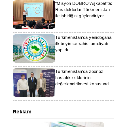
“Misyon DOBRO”Aşkabat'ta:
Rus doktorlar Türkmenistan
ile işbirliğini güçlendiriyor
Türkmenistan'da yenidoğana
ilk beyin cerrahisi ameliyatı
yapıldı
Türkmenistan'da zoonoz
hastalık risklerinin
değerlendirilmesi konusunda
eğitim düzenlendi
Reklam