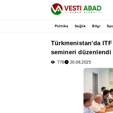
Politika
Sağlık
Bilgi
Sp
Türkmenistan'da ITF 
Haberler
semineri düzenlendi
Yayınlar
Medya
776
20.08.2025
Poster