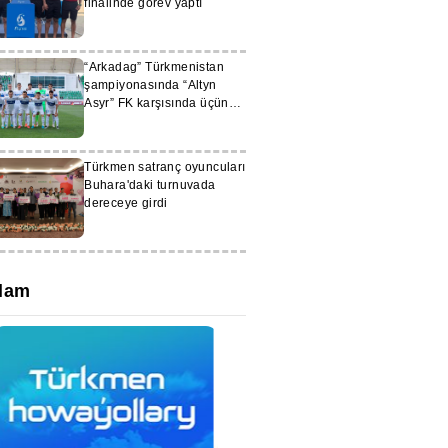
finalinde görev yaptı
“Arkadag” Türkmenistan
şampiyonasında “Altyn
Asyr” FK karşısında üçüncü
galibiyetini aldı
Türkmen satranç oyuncuları
Buhara'daki turnuvada
dereceye girdi
lam