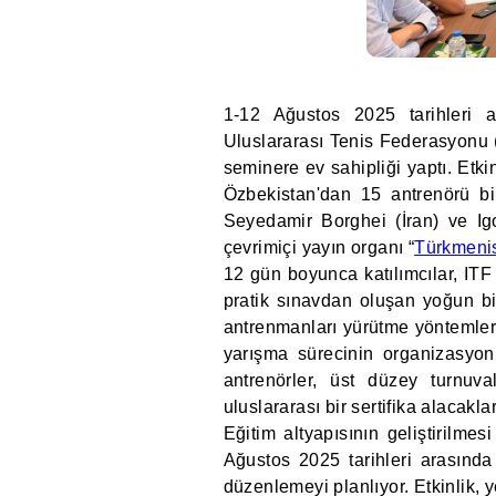
1-12 Ağustos 2025 tarihleri 
Uluslararası Tenis Federasyonu (
seminere ev sahipliği yaptı. Etk
Özbekistan'dan 15 antrenörü bir
Seyedamir Borghei (İran) ve Igo
çevrimiçi yayın organı “
Türkmenis
12 gün boyunca katılımcılar, IT
pratik sınavdan oluşan yoğun bi
antrenmanları yürütme yöntemleri
yarışma sürecinin organizasyonuy
antrenörler, üst düzey turnuv
uluslararası bir sertifika alacaklar
Eğitim altyapısının geliştirilm
Ağustos 2025 tarihleri arasında
düzenlemeyi planlıyor. Etkinlik, y