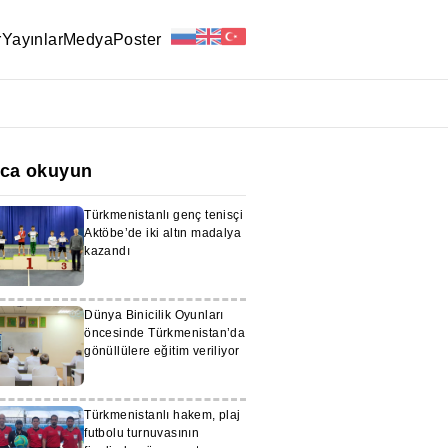
r
Yayınlar
Medya
Poster
ıca okuyun
Türkmenistanlı genç tenisçi
Aktöbe’de iki altın madalya
kazandı
Dünya Binicilik Oyunları
öncesinde Türkmenistan’da
gönüllülere eğitim veriliyor
Türkmenistanlı hakem, plaj
futbolu turnuvasının