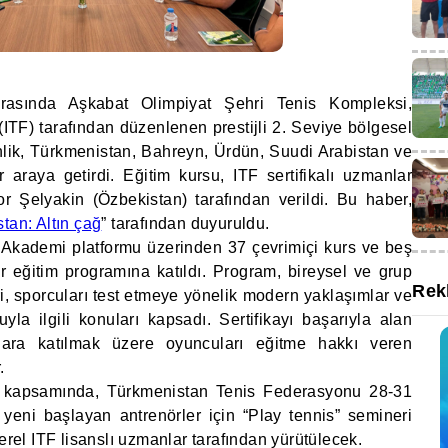
arasında Aşkabat Olimpiyat Şehri Tenis Kompleksi,
ITF) tarafından düzenlenen prestijli 2. Seviye bölgesel
inlik, Türkmenistan, Bahreyn, Ürdün, Suudi Arabistan ve
 araya getirdi. Eğitim kursu, ITF sertifikalı uzmanlar
r Şelyakin (Özbekistan) tarafından verildi. Bu haber,
tan: Altın çağ
” tarafından duyuruldu.
F Akademi platformu üzerinden 37 çevrimiçi kurs ve beş
r eğitim programına katıldı. Program, bireysel ve grup
Rek
, sporcuları test etmeye yönelik modern yaklaşımlar ve
la ilgili konuları kapsadı. Sertifikayı başarıyla alan
alara katılmak üzere oyuncuları eğitme hakkı veren
.
esi kapsamında, Türkmenistan Tenis Federasyonu 28-31
 yeni başlayan antrenörler için “Play tennis” semineri
erel ITF lisanslı uzmanlar tarafından yürütülecek.