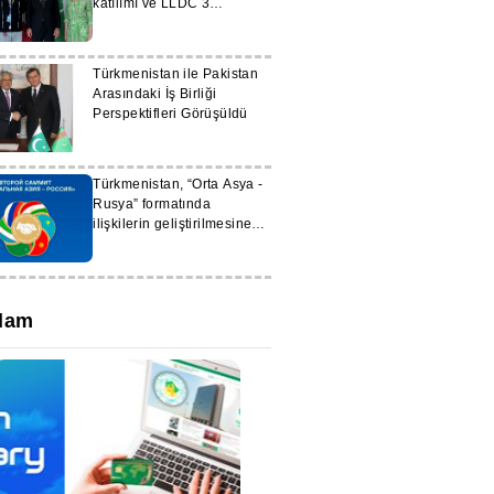
katılımı ve LLDC 3
hazırlıkları ele alındı
Türkmenistan ile Pakistan
Arasındaki İş Birliği
Perspektifleri Görüşüldü
Türkmenistan, “Orta Asya -
Rusya” formatında
ilişkilerin geliştirilmesine
yönelik girişimler önerdi
lam