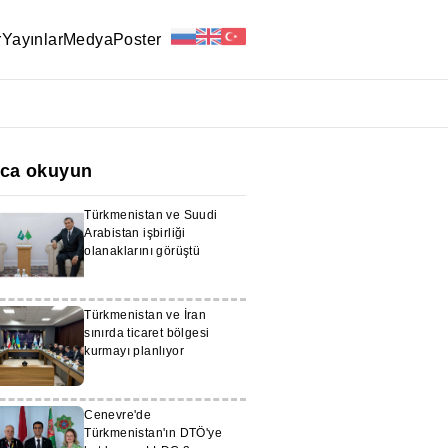
r
Yayınlar
Medya
Poster
ıca okuyun
Türkmenistan ve Suudi
Arabistan işbirliği
olanaklarını görüştü
Türkmenistan ve İran
sınırda ticaret bölgesi
kurmayı planlıyor
Cenevre'de
Türkmenistan'ın DTÖ'ye