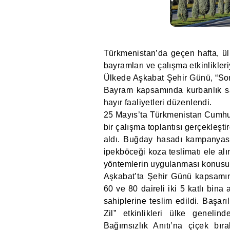
Türkmenistan’da geçen hafta, ülk
bayramları ve çalışma etkinlikleri
Ülkede Aşkabat Şehir Günü, “Son 
Bayram kapsamında kurbanlık sad
hayır faaliyetleri düzenlendi.
25 Mayıs’ta Türkmenistan Cumhu
bir çalışma toplantısı gerçekleşt
aldı. Buğday hasadı kampanyasın
ipekböceği koza teslimatı ele alı
yöntemlerin uygulanması konusund
Aşkabat’ta Şehir Günü kapsamınd
60 ve 80 daireli iki 5 katlı bina
sahiplerine teslim edildi. Başarı
Zil” etkinlikleri ülke geneli
Bağımsızlık Anıtı’na çiçek bıra