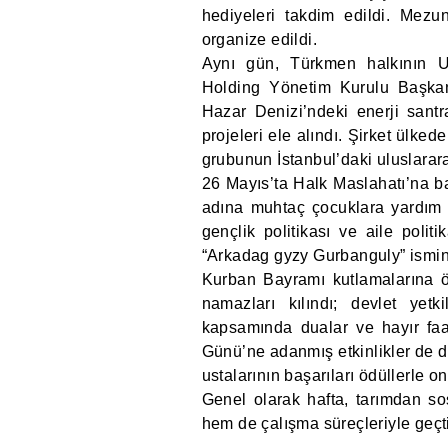
hediyeleri takdim edildi. Mezun
organize edildi.
Aynı gün, Türkmen halkının U
Holding Yönetim Kurulu Başkanı
Hazar Denizi’ndeki enerji santr
projeleri ele alındı. Şirket ülkede
grubunun İstanbul’daki uluslarara
26 Mayıs’ta Halk Maslahatı’na b
adına muhtaç çocuklara yardım e
gençlik politikası ve aile polit
“Arkadag gyzy Gurbanguly” ismin
Kurban Bayramı kutlamalarına ö
namazları kılındı; devlet yetki
kapsamında dualar ve hayır faal
Günü’ne adanmış etkinlikler de dü
ustalarının başarıları ödüllerle on
Genel olarak hafta, tarımdan so
hem de çalışma süreçleriyle geçti