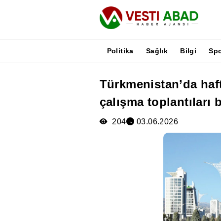
Politika
Sağlık
Bilgi
Sp
Türkmenistan’da haf
Haberler
çalışma toplantıları b
Yayınlar
Medya
204
03.06.2026
Poster