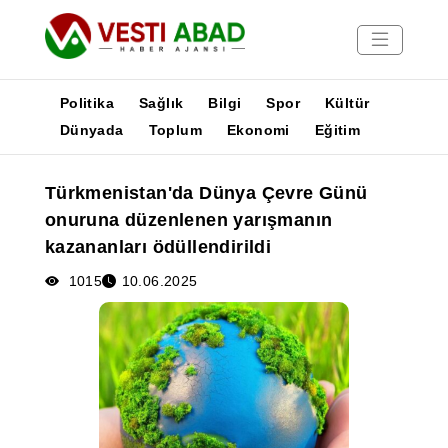
Politika
Sağlık
Bilgi
Spor
Kültür
Dünyada
Toplum
Ekonomi
Eğitim
Haberler
Türkmenistan'da Dünya Çevre Günü
Yayınlar
onuruna düzenlenen yarışmanın
Medya
kazananları ödüllendirildi
Poster
1015
10.06.2025