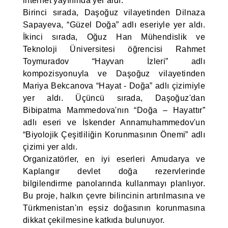
internet yayınında yer aldı.
Birinci sırada, Daşoğuz vilayetinden Dilnaza
Sapayeva, “Güzel Doğa” adlı eseriyle yer aldı.
İkinci sırada, Oğuz Han Mühendislik ve
Teknoloji Üniversitesi öğrencisi Rahmet
Toymuradov “Hayvan İzleri” adlı
kompozisyonuyla ve Daşoğuz vilayetinden
Mariya Bekcanova “Hayat - Doğa” adlı çizimiyle
yer aldı. Üçüncü sırada, Daşoğuz'dan
Bibipatma Mammedova'nın “Doğa – Hayattır”
adlı eseri ve İskender Annamuhammedov'un
“Biyolojik Çeşitliliğin Korunmasının Önemi” adlı
çizimi yer aldı.
Organizatörler, en iyi eserleri Amudarya ve
Kaplangır devlet doğa rezervlerinde
bilgilendirme panolarında kullanmayı planlıyor.
Bu proje, halkın çevre bilincinin artırılmasına ve
Türkmenistan'ın eşsiz doğasının korunmasına
dikkat çekilmesine katkıda bulunuyor.