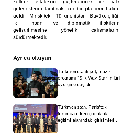
kültürel etkileşimi güçlendirmek ve halk
geleneklerini tanıtmak için bir platform haline
geldi. Minsk’teki Türkmenistan Büyükelçiliği,
ikili insani ve diplomatik ilişkilerin
geliştirilmesine yönelik çalışmalarını
sürdürmektedir.
Ayrıca okuyun
Türkmenistanlı şef, müzik
programı “Silk Way Star”ın jüri
üyeliğine seçildi
Türkmenistan, Paris’teki
forumda erken çocukluk
eğitimi alanındaki girişimlerini
sundu