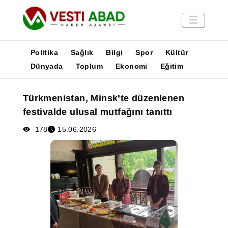
Politika
Sağlık
Bilgi
Spor
Kültür
Dünyada
Toplum
Ekonomi
Eğitim
Haberler
Türkmenistan, Minsk’te düzenlenen
Yayınlar
festivalde ulusal mutfağını tanıttı
Medya
Poster
178
15.06.2026