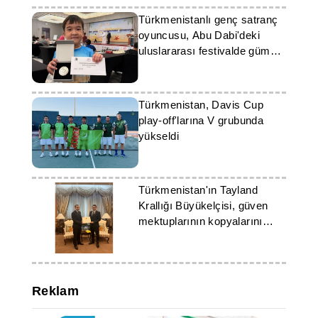
Türkmenistanlı genç satranç
oyuncusu, Abu Dabi'deki
uluslararası festivalde gümüş
madalya kazandı
Türkmenistan, Davis Cup
play-off'larına V grubunda
yükseldi
Türkmenistan'ın Tayland
Krallığı Büyükelçisi, güven
mektuplarının kopyalarını
sundu
Reklam