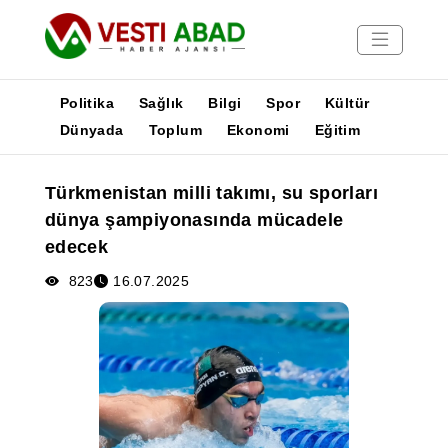
Politika
Sağlık
Bilgi
Spor
Kültür
Dünyada
Toplum
Ekonomi
Eğitim
Haberler
Türkmenistan milli takımı, su sporları
Yayınlar
dünya şampiyonasında mücadele
Medya
edecek
Poster
823
16.07.2025