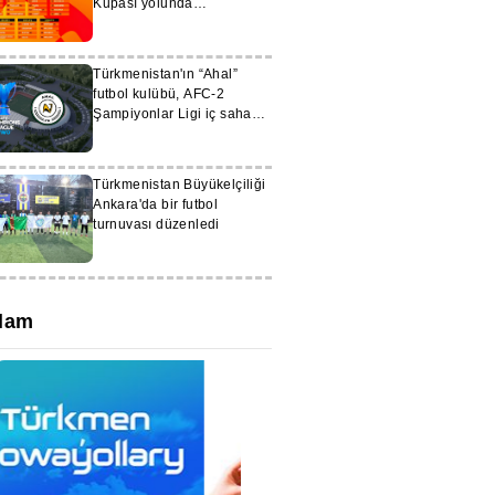
Kupası yolunda
mücadeleye başlayacak
Türkmenistan'ın “Ahal”
futbol kulübü, AFC-2
Şampiyonlar Ligi iç saha
maçlarını Arkadag
Stadyumu'nda oynayacak
Türkmenistan Büyükelçiliği
Ankara'da bir futbol
turnuvası düzenledi
lam