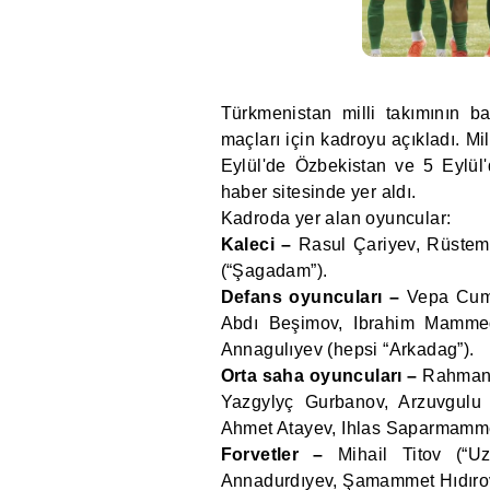
Türkmenistan milli takımının 
maçları için kadroyu açıkladı. Mi
Eylül'de Özbekistan ve 5 Eylü
haber sitesinde yer aldı.
Kadroda yer alan oyuncular:
Kaleci –
Rasul Çariyev, Rüstem 
(“Şagadam”).
Defans oyuncuları –
Vepa Cumay
Abdı Beşimov, Ibrahim Mammed
Annagulıyev (hepsi “Arkadag”).
Orta saha oyuncuları –
Rahman M
Yazgylyç Gurbanov, Arzuvgulu 
Ahmet Atayev, Ihlas Saparmamme
Forvetler –
Mihail Titov (“Uz
Annadurdıyev, Şamammet Hıdırov,