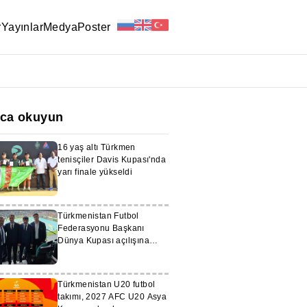
r
Yayınlar
Medya
Poster
ıca okuyun
16 yaş altı Türkmen
tenisçiler Davis Kupası'nda
yarı finale yükseldi
Türkmenistan Futbol
Federasyonu Başkanı
Dünya Kupası açılışına
katıldı
Türkmenistan U20 futbol
takımı, 2027 AFC U20 Asya