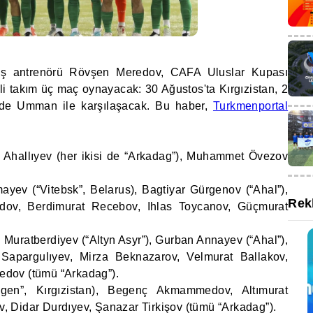
baş antrenörü Rövşen Meredov, CAFA Uluslar Kupası
lli takım üç maç oynayacak: 30 Ağustos'ta Kırgızistan, 2
l'de Umman ile karşılaşacak. Bu haber,
Turkmenportal
Ahallıyev (her ikisi de “Arkadag”), Muhammet Övezov
ev (“Vitebsk”, Belarus), Bagtiyar Gürgenov (“Ahal”),
Rek
ov, Berdimurat Recebov, Ihlas Toycanov, Güçmurat
uratberdiyev (“Altyn Asyr”), Gurban Annayev (“Ahal”),
Sapargulıyev, Mirza Beknazarov, Velmurat Ballakov,
dov (tümü “Arkadag”).
gen”, Kırgızistan), Begenç Akmammedov, Altımurat
 Didar Durdıyev, Şanazar Tirkişov (tümü “Arkadag”).