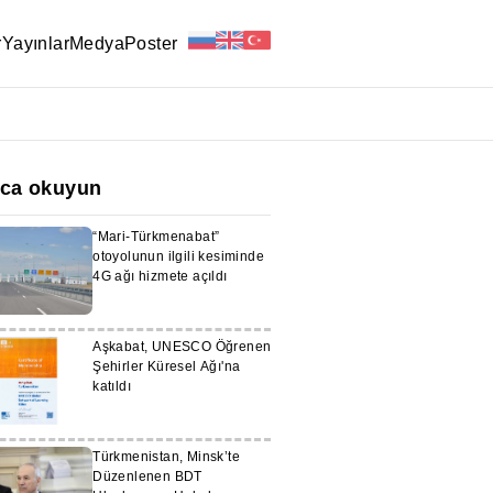
r
Yayınlar
Medya
Poster
ıca okuyun
“Mari-Türkmenabat”
otoyolunun ilgili kesiminde
4G ağı hizmete açıldı
Aşkabat, UNESCO Öğrenen
Şehirler Küresel Ağı'na
katıldı
Türkmenistan, Minsk’te
Düzenlenen BDT