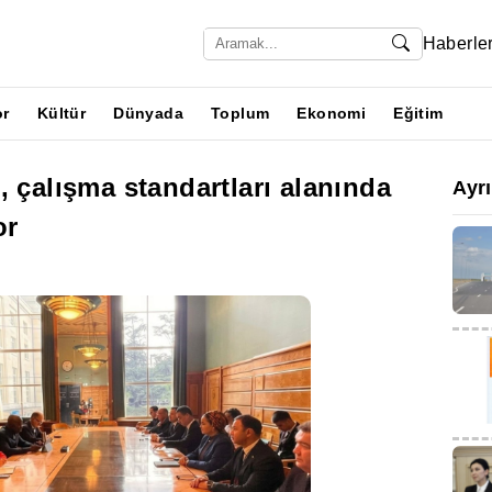
Haberle
or
Kültür
Dünyada
Toplum
Ekonomi
Eğitim
, çalışma standartları alanında
Ayr
or