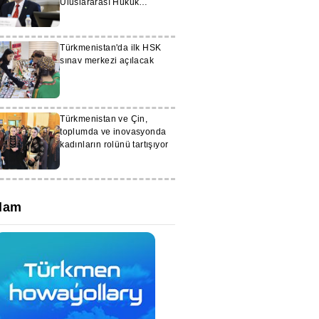
Uluslararası Hukuk
Forumu’nda Temsil Edildi
Türkmenistan'da ilk HSK
sınav merkezi açılacak
Türkmenistan ve Çin,
toplumda ve inovasyonda
kadınların rolünü tartışıyor
lam