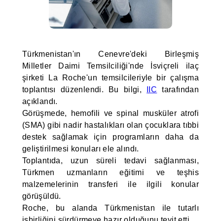
Türkmenistan'ın Cenevre'deki Birleşmiş
Milletler Daimi Temsilciliği'nde İsviçreli ilaç
şirketi La Roche'un temsilcileriyle bir çalışma
toplantısı düzenlendi. Bu bilgi,
IIC
tarafından
açıklandı.
Görüşmede, hemofili ve spinal musküler atrofi
(SMA) gibi nadir hastalıkları olan çocuklara tıbbi
destek sağlamak için programların daha da
geliştirilmesi konuları ele alındı.
Toplantıda, uzun süreli tedavi sağlanması,
Türkmen uzmanların eğitimi ve teşhis
malzemelerinin transferi ile ilgili konular
görüşüldü.
Roche, bu alanda Türkmenistan ile tutarlı
işbirliğini sürdürmeye hazır olduğunu teyit etti.