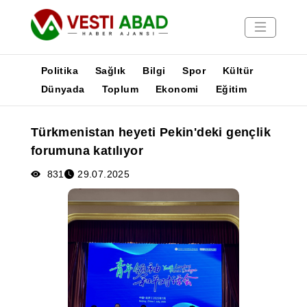
Politika
Sağlık
Bilgi
Spor
Kültür
Dünyada
Toplum
Ekonomi
Eğitim
Haberler
Türkmenistan heyeti Pekin'deki gençlik
Yayınlar
forumuna katılıyor
Medya
Poster
831
29.07.2025