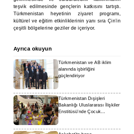
teşvik edilmesinde gençlerin katkısını tartıştı.
Türkmenistan heyetinin ziyaret programı,
kültürel ve eğitim etkinliklerinin yanı sıra Çin'in
çeşitli bölgelerine geziler de içeriyor.
Ayrıca okuyun
Türkmenistan ve AB iklim
alanında işbirliğini
güçlendiriyor
Türkmenistan Dışişleri
Bakanlığı Uluslararası İlişkiler
Enstitüsü'nde Çocuk
Bayramı'na ithafen şenlikli bir
konser düzenlendi