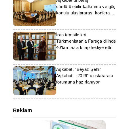
Aşkabat'ta barış,
sürdürülebilir kalkınma ve göç
konulu uluslararası konferans
düzenlendi
İran temsilcileri
Türkmenistan'a Farsça dilinde
40'tan fazla kitap hediye etti
Aşkabat, “Beyaz Şehir
Aşkabat – 2026” uluslararası
forumuna hazırlanıyor
Reklam