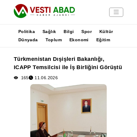
Politika
Sağlık
Bilgi
Spor
Kültür
Dünyada
Toplum
Ekonomi
Eğitim
Haberler
Türkmenistan Dışişleri Bakanlığı,
Yayınlar
ICAPP Temsilcisi ile İş Birliğini Görüştü
Medya
Poster
165
11.06.2026