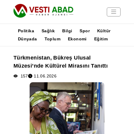
Politika
Sağlık
Bilgi
Spor
Kültür
Dünyada
Toplum
Ekonomi
Eğitim
Haberler
Türkmenistan, Bükreş Ulusal
Yayınlar
Müzesi’nde Kültürel Mirasını Tanıttı
Medya
Poster
157
11.06.2026