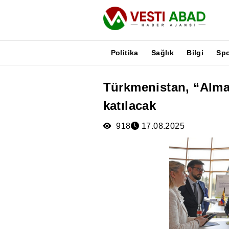
Politika
Sağlık
Bilgi
Sp
Türkmenistan, “Alman
Haberler
katılacak
Yayınlar
Medya
918
17.08.2025
Poster