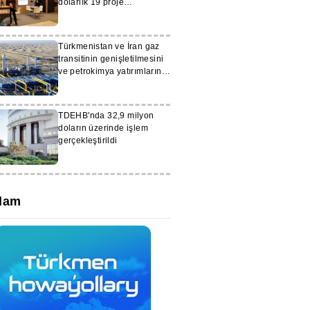
dolarlık 19 proje
gerçekleştiriyor
Türkmenistan ve İran gaz
transitinin genişletilmesini
ve petrokimya yatırımlarını
görüşüyor
TDEHB'nda 32,9 milyon
doların üzerinde işlem
gerçekleştirildi
lam