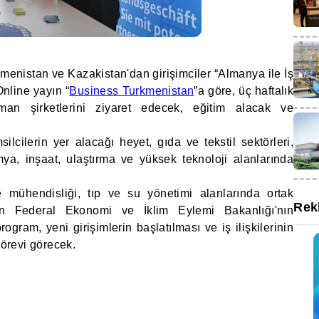
menistan ve Kazakistan'dan girişimciler “Almanya ile İş
Online yayın “
Business Turkmenistan
”a göre, üç haftalık
Alman şirketlerini ziyaret edecek, eğitim alacak ve
lcilerin yer alacağı heyet, gıda ve tekstil sektörleri,
kimya, inşaat, ulaştırma ve yüksek teknoloji alanlarında
e mühendisliği, tıp ve su yönetimi alanlarında ortak
Rek
man Federal Ekonomi ve İklim Eylemi Bakanlığı'nın
ogram, yeni girişimlerin başlatılması ve iş ilişkilerinin
görevi görecek.