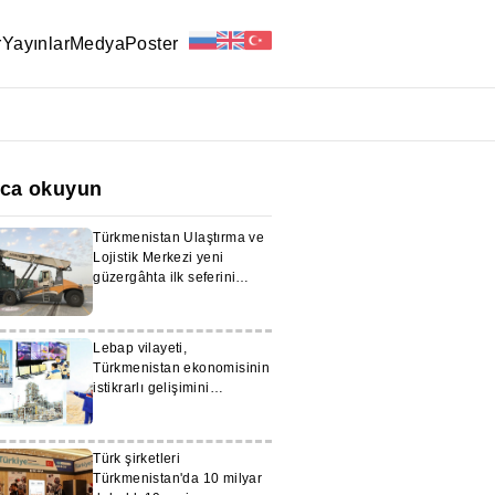
r
Yayınlar
Medya
Poster
ıca okuyun
Türkmenistan Ulaştırma ve
Lojistik Merkezi yeni
güzergâhta ilk seferini
gerçekleştirdi
Lebap vilayeti,
Türkmenistan ekonomisinin
istikrarlı gelişimini
güçlendiriyor
Türk şirketleri
Türkmenistan'da 10 milyar