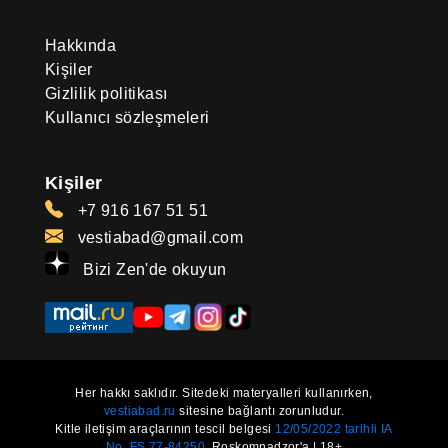
Hakkında
Kişiler
Gizlilik politikası
Kullanıcı sözleşmeleri
Kişiler
+7 916 167 51 51
vestiabad@gmail.com
Bizi Zen'de okuyun
Her hakkı saklıdır. Sitedeki materyalleri kullanırken,
vestiabad.ru
sitesine bağlantı zorunludur.
Kitle iletişim araçlarının tescil belgesi
12/05/2022 tarihli IA
No. FS 77-84250.
Roskomnadzor'a | 18+