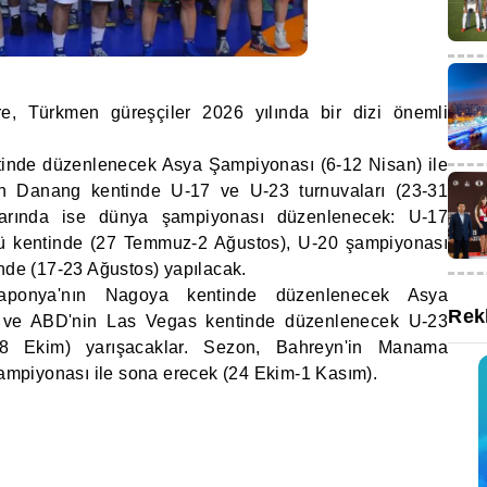
e, Türkmen güreşçiler 2026 yılında bir dizi önemli
ntinde düzenlenecek Asya Şampiyonası (6-12 Nisan) ile
ın Danang kentinde U-17 ve U-23 turnuvaları (23-31
arında ise dünya şampiyonası düzenlenecek: U-17
ü kentinde (27 Temmuz-2 Ağustos), U-20 şampiyonası
inde (17-23 Ağustos) yapılacak.
aponya'nın Nagoya kentinde düzenlenecek Asya
Rek
) ve ABD'nin Las Vegas kentinde düzenlenecek U-23
8 Ekim) yarışacaklar. Sezon, Bahreyn'in Manama
mpiyonası ile sona erecek (24 Ekim-1 Kasım).