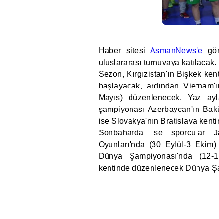
Haber sitesi
AsmanNews'e
gör
uluslararası turnuvaya katılacak.
Sezon, Kırgızistan'ın Bişkek ke
başlayacak, ardından Vietnam'
Mayıs) düzenlenecek. Yaz ayl
şampiyonası Azerbaycan'ın Bak
ise Slovakya'nın Bratislava kent
Sonbaharda ise sporcular J
Oyunları'nda (30 Eylül-3 Ekim
Dünya Şampiyonası'nda (12-1
kentinde düzenlenecek Dünya Şa