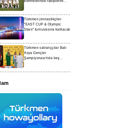
elemelerinde rakiplerini
öğrendi
Türkmen jimnastikçiler
"EAST CUP & Olympic
Stars" turnuvasına katılacak
Türkmen satranççılar Batı
Asya Gençler
Şampiyonası'nda beş
madalya kazandı
lam