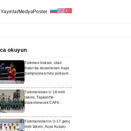
r
Yayınlar
Medya
Poster
ıca okuyun
Türkmen boksör, Ulan
Batur'da düzenlenen Asya
Şampiyonası'nda podyuma
çıktı
Türkmenistan U-18 milli
takımı, Taşkent'te
düzenlenecek CAFA
şampiyonasına hazırlanıyor
Türkmenistan'ın U-17 genç
milli takımı, Asya Kupası