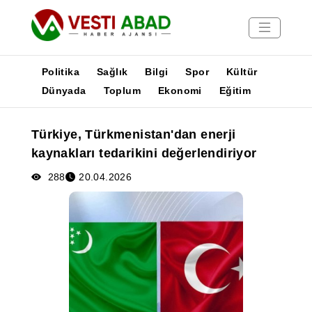
Politika
Sağlık
Bilgi
Spor
Kültür
Dünyada
Toplum
Ekonomi
Eğitim
Haberler
Türkiye, Türkmenistan'dan enerji
Yayınlar
kaynakları tedarikini değerlendiriyor
Medya
Poster
288
20.04.2026