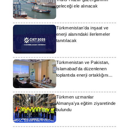
geleceği ele alınacak
Türkmenistan'da inşaat ve
enerji alanındaki ilerlemeler
tanıtılacak
Türkmenistan ve Pakistan,
İslamabad'da düzenlenen
toplantıda enerji ortaklığını
görüştü
Türkmen uzmanlar
Almanya'ya eğitim ziyaretinde
bulundu