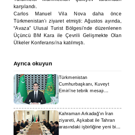
karşılandı.
Carlos Manuel Vila Nova daha önce
Türkmenistan'ı ziyaret etmişti: Ağustos ayında,
“Avaza” Ulusal Turist Bölgesi'nde düzenlenen
Üçüncü BM Kara ile Çevrili Gelişmekte Olan
Ülkeler Konferansı'na katılmıştı.
Ayrıca okuyun
Türkmenistan
Cumhurbaşkanı, Kuveyt
Emiri'ne tebrik mesajı
gönderdi
Kahraman Arkadağ’ın İran
ziyareti, Aşkabat ile Tahran
arasındaki işbirliğine yeni bir
ivme kazandırdı