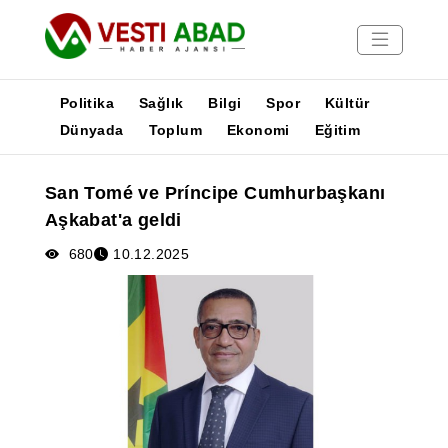
Politika
Sağlık
Bilgi
Spor
Kültür
Dünyada
Toplum
Ekonomi
Eğitim
Haberler
San Tomé ve Príncipe Cumhurbaşkanı
Yayınlar
Aşkabat'a geldi
Medya
Poster
680
10.12.2025