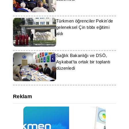
Türkmen öğrenciler Pekin'de
geleneksel Çin tıbbı eğitimi
aldı
Sağlık Bakanlığı ve DSÖ,
Aşkabat'ta ortak bir toplantı
düzenledi
Reklam