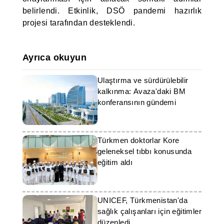
belirlendi. Etkinlik, DSÖ pandemi hazırlık
projesi tarafından desteklendi.
Ayrıca okuyun
Ulaştırma ve sürdürülebilir
kalkınma: Avaza'daki BM
konferansının gündemi
Türkmen doktorlar Kore
geleneksel tıbbı konusunda
eğitim aldı
UNICEF, Türkmenistan'da
sağlık çalışanları için eğitimler
düzenledi