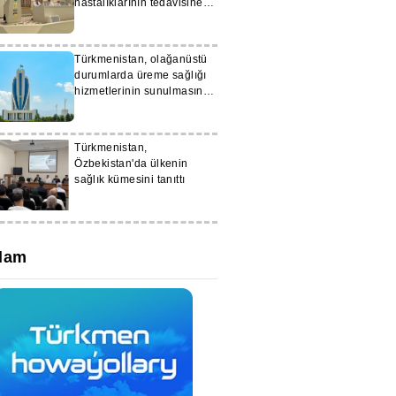
hastalıklarının tedavisine
yönelik yaklaşımları
geliştiriyor
Türkmenistan, olağanüstü
durumlarda üreme sağlığı
hizmetlerinin sunulmasına
yönelik sistemi
güçlendiriyor
Türkmenistan,
Özbekistan'da ülkenin
sağlık kümesini tanıttı
lam