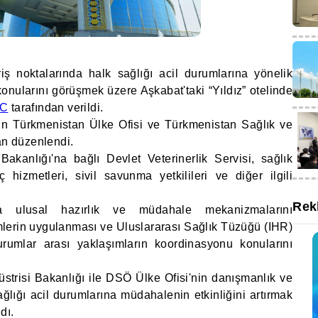
riş noktalarında halk sağlığı acil durumlarına yönelik
onularını görüşmek üzere Aşkabat'taki “Yıldız” otelinde
IC
tarafından verildi.
ün Türkmenistan Ülke Ofisi ve Türkmenistan Sağlık ve
an düzenlendi.
akanlığı'na bağlı Devlet Veterinerlik Servisi, sağlık
 hizmetleri, sivil savunma yetkilileri ve diğer ilgili
Rek
ında ulusal hazırlık ve müdahale mekanizmalarını
mlerin uygulanması ve Uluslararası Sağlık Tüzüğü (IHR)
urumlar arası yaklaşımların koordinasyonu konularını
strisi Bakanlığı ile DSÖ Ülke Ofisi'nin danışmanlık ve
ağlığı acil durumlarına müdahalenin etkinliğini artırmak
dı.