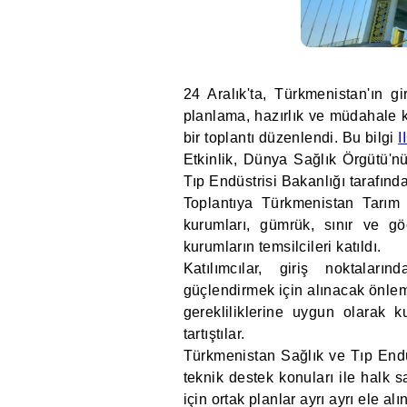
24 Aralık'ta, Türkmenistan'ın gi
planlama, hazırlık ve müdahale k
bir toplantı düzenlendi. Bu bilgi
I
Etkinlik, Dünya Sağlık Örgütü'n
Tıp Endüstrisi Bakanlığı tarafınd
Toplantıya Türkmenistan Tarım B
kurumları, gümrük, sınır ve göç
kurumların temsilcileri katıldı.
Katılımcılar, giriş noktalar
güçlendirmek için alınacak önle
gerekliliklerine uygun olarak k
tartıştılar.
Türkmenistan Sağlık ve Tıp Endü
teknik destek konuları ile halk s
için ortak planlar ayrı ayrı ele alın