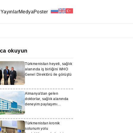
r
Yayınlar
Medya
Poster
ıca okuyun
Türkmenistan heyeti, sağlık
alanında iş birliğini WHO
Genel Direktörü ile görüştü
Almanya'dan gelen
doktorlar, sağlık alanında
deneyim paylaşımı
amacıyla Aşkabat'a geldiler
Türkmenistan kronik
solunum yolu