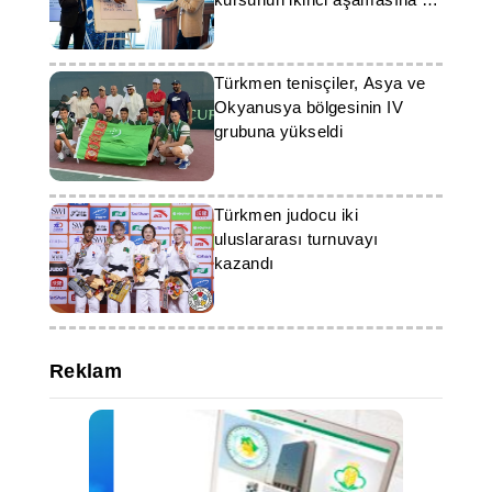
sahipliği yaptı
Türkmen tenisçiler, Asya ve
Okyanusya bölgesinin IV
grubuna yükseldi
Türkmen judocu iki
uluslararası turnuvayı
kazandı
Reklam