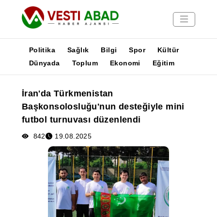
Politika
Sağlık
Bilgi
Spor
Kültür
Dünyada
Toplum
Ekonomi
Eğitim
Haberler
İran'da Türkmenistan
Yayınlar
Başkonsolosluğu'nun desteğiyle mini
Medya
futbol turnuvası düzenlendi
Poster
842
19.08.2025