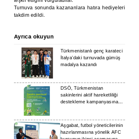
teşkil ettiğini vurguladılar.
Turnuva sonunda kazananlara hatıra hediyeleri
takdim edildi.
Ayrıca okuyun
Türkmenistanlı genç karateci
İtalya'daki turnuvada gümüş
madalya kazandı
DSÖ, Türkmenistan
sakinlerini aktif hareketliliği
destekleme kampanyasına
katılmaya davet ediyor
Aşgabat, futbol yöneticilerinin
hazırlanmasına yönelik AFC
kursunun ikinci aşamasına ev