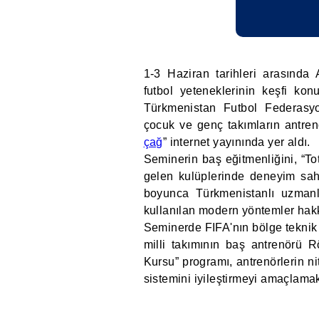
1-3 Haziran tarihleri arasında
futbol yeteneklerinin keşfi kon
Türkmenistan Futbol Federasyo
çocuk ve genç takımların antrenör
çağ
” internet yayınında yer aldı.
Seminerin baş eğitmenliğini, “T
gelen kulüplerinde deneyim sahi
boyunca Türkmenistanlı uzmanla
kullanılan modern yöntemler hakk
Seminerde FIFA'nın bölge teknik
milli takımının baş antrenörü 
Kursu” programı, antrenörlerin ni
sistemini iyileştirmeyi amaçlamak