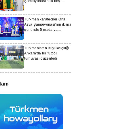
Şampiyonası'nda beş
madalya kazandı
Türkmen karateciler Orta
Asya Şampiyonası'nın ikinci
gününde 5 madalya
kazandı
Türkmenistan Büyükelçiliği
Ankara'da bir futbol
turnuvası düzenledi
lam