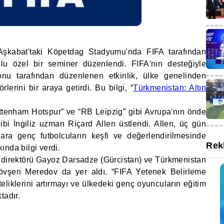
 Aşkabat'taki Köpetdag Stadyumu'nda FIFA tarafından
ulu özel bir seminer düzenlendi. FIFA'nın desteğiyle
nu tarafından düzenlenen etkinlik, ülke genelinden
lerini bir araya getirdi. Bu bilgi, “
Türkmenistan: Altın
ottenham Hotspur” ve “RB Leipzig” gibi Avrupa'nın önde
bi İngiliz uzman Riçard Allen üstlendi. Allen, üç gün
ra genç futbolcuların keşfi ve değerlendirilmesinde
Rek
ında bilgi verdi.
 direktörü Gayoz Darsadze (Gürcistan) ve Türkmenistan
Rövşen Meredov da yer aldı. “FIFA Yetenek Belirleme
teliklerini artırmayı ve ülkedeki genç oyuncuların eğitim
tadır.