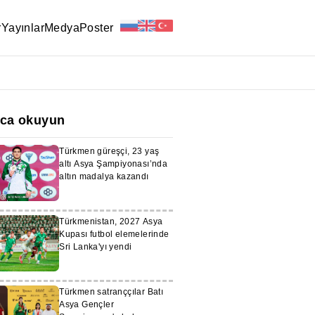
r
Yayınlar
Medya
Poster
ıca okuyun
Türkmen güreşçi, 23 yaş
altı Asya Şampiyonası’nda
altın madalya kazandı
Türkmenistan, 2027 Asya
Kupası futbol elemelerinde
Sri Lanka'yı yendi
Türkmen satranççılar Batı
Asya Gençler