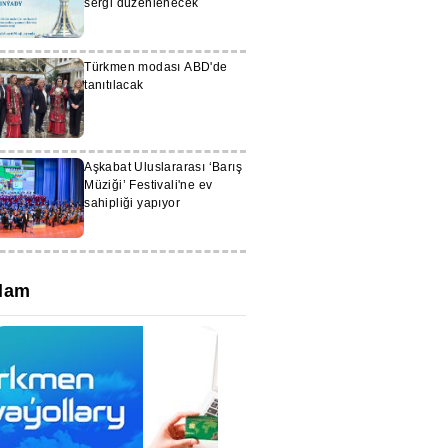
sergi düzenlenecek
Türkmen modası ABD'de
tanıtılacak
Aşkabat Uluslararası ‘Barış
Müziği’ Festivali'ne ev
sahipliği yapıyor
lam