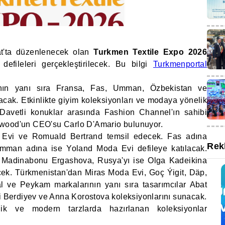
at'ta düzenlenecek olan
Turkmen Textile Expo 2026
efileleri gerçekleştirilecek. Bu bilgi
Turkmenportal
ının yanı sıra Fransa, Fas, Umman, Özbekistan ve
acak. Etkinlikte giyim koleksiyonları ve modaya yönelik
Davetli konuklar arasında Fashion Channel'ın sahibi
twood'un CEO'su Carlo D'Amario bulunuyor.
 Evi ve Romuald Bertrand temsil edecek. Fas adına
Rek
Umman adına ise Yoland Moda Evi defileye katılacak.
e Madinabonu Ergashova, Rusya'yı ise Olga Kadeikina
k. Türkmenistan'dan Miras Moda Evi, Goç Ýigit, Däp,
l ve Peykam markalarının yanı sıra tasarımcılar Abat
Berdiyev ve Anna Korostova koleksiyonlarını sunacak.
k ve modern tarzlarda hazırlanan koleksiyonlar