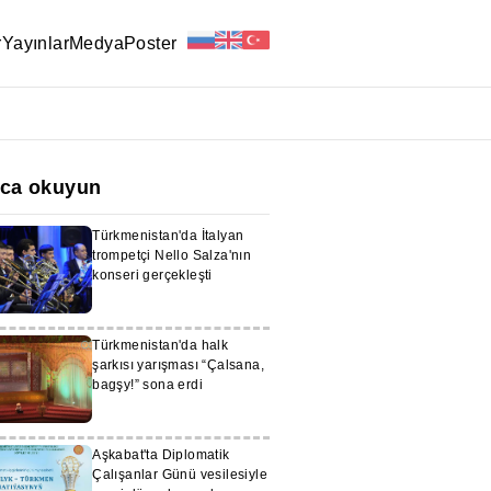
r
Yayınlar
Medya
Poster
ıca okuyun
Türkmenistan'da İtalyan
trompetçi Nello Salza'nın
konseri gerçekleşti
Türkmenistan'da halk
şarkısı yarışması “Çalsana,
bagşy!” sona erdi
Aşkabat'ta Diplomatik
Çalışanlar Günü vesilesiyle