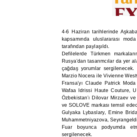
4-6 Haziran tarihlerinde Aşkab
kapsamında uluslararası moda d
tarafından paylaşıldı.
Defilelerde Türkmen markalar
Rusya'dan tasarımcılar da yer al
çağdaş yorumlar sergilenecek. 
Marzio Nocera ile Vivienne Wes
Fransa'yı Claude Patrick Moda
Wafaa Idrissi Haute Couture, 
Özbekistan'ı Dilovar Mirzaev v
ve SOLOVE markası temsil edece
Gulyaka Lybaslary, Emine Brida
Muhammetniyazova, Seyrangeldi 
Fuar boyunca podyumda etni
sergilenecek.