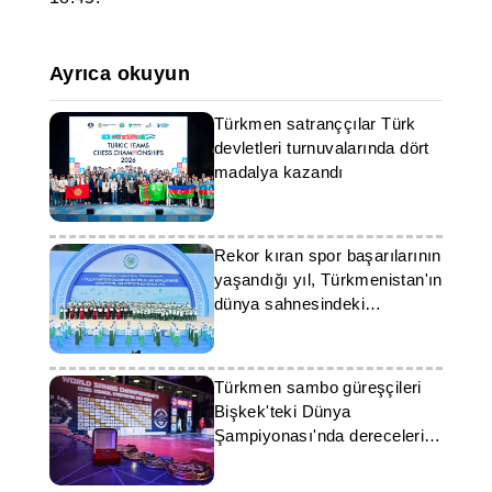
Ayrıca okuyun
Türkmen satranççılar Türk
devletleri turnuvalarında dört
madalya kazandı
Rekor kıran spor başarılarının
yaşandığı yıl, Türkmenistan'ın
dünya sahnesindeki
konumunu güçlendirdi
Türkmen sambo güreşçileri
Bişkek'teki Dünya
Şampiyonası'nda derecelerini
kanıtladılar