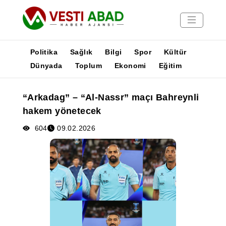
Politika
Sağlık
Bilgi
Spor
Kültür
Dünyada
Toplum
Ekonomi
Eğitim
Haberler
“Arkadag” – “Al-Nassr” maçı Bahreynli
Yayınlar
hakem yönetecek
Medya
Poster
604
09.02.2026