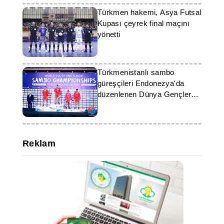
Türkmen hakemi, Asya Futsal
Kupası çeyrek final maçını
yönetti
Türkmenistanlı sambo
güreşçileri Endonezya'da
düzenlenen Dünya Gençler
Şampiyonası'nda 8 madalya
kazandı
Reklam