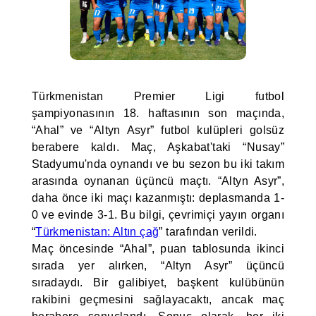
Türkmenistan Premier Ligi futbol
şampiyonasının 18. haftasının son maçında,
“Ahal” ve “Altyn Asyr” futbol kulüpleri golsüz
berabere kaldı. Maç, Aşkabat'taki “Nusay”
Stadyumu'nda oynandı ve bu sezon bu iki takım
arasında oynanan üçüncü maçtı. “Altyn Asyr”,
daha önce iki maçı kazanmıştı: deplasmanda 1-
0 ve evinde 3-1. Bu bilgi, çevrimiçi yayın organı
“
Türkmenistan: Altın çağ
” tarafından verildi.
Maç öncesinde “Ahal”, puan tablosunda ikinci
sırada yer alırken, “Altyn Asyr” üçüncü
sıradaydı. Bir galibiyet, başkent kulübünün
rakibini geçmesini sağlayacaktı, ancak maç