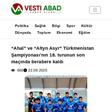
Politika
Sağlık
Bilgi
Spor
Kültür
Dünyada
Toplum
Ekonomi
Eğitim
Haberler
“Ahal” ve “Altyn Asyr” Türkmenistan
Yayınlar
Şampiyonası'nın 18. turunun son
Medya
maçında berabere kaldı
Poster
860
22.08.2025