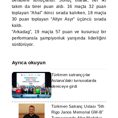
berabere sonuçlandı. Sonuç olarak, her iki
takım da birer puan aldı. 16 maçta 32 puan
toplayan “Ahal” ikinci sırada kalırken, 18 maçta
30 puan toplayan “Altyn Asyr” üçüncü sırada
kaldı.
“Arkadag”, 19 maçta 57 puan ve kusursuz bir
performansla şampiyonluk yarışında liderliğini
sürdürüyor.
Ayrıca okuyun
Türkmen satranççılar
Astana’daki turnuvalarda
dereceye girdi
Türkmen Satranç Ustası "5th
Rigo Janos Memorial GM-B"
Turnuvasında Altın Madalya