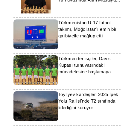
Kazandı
Türkmenistan U-17 futbol
takımı, Moğolistan'ı emin bir
galibiyetle mağlup etti
Türkmen tenisçiler, Davis
Kupası turnuvasındaki
mücadelesine başlamaya
hazırlanıyor
Toyliyev kardeşler, 2025 İpek
Yolu Rallisi'nde T2 sınıfında
liderliğini koruyor