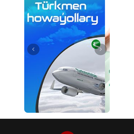
детей. Эти комплексные меры
направлены на улучшение
качества медицинского
обслуживания, предоставление
современной инфраструктуры и
передового оборудования, а
также на пропаганду здорового
образа жизни среди населения.