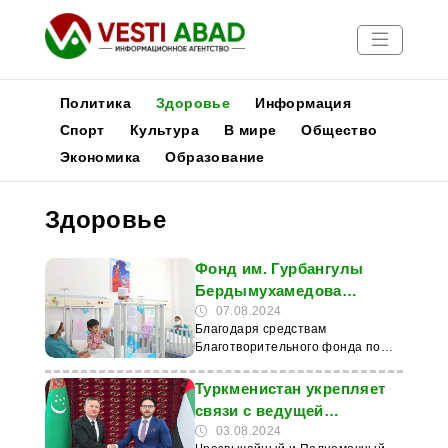
Политика
Здоровье
Информация
Спорт
Культура
В мире
Общество
Экономика
Образование
Новости
Публикации
Здоровье
Медиа
Афиша
Фонд им. Гурбангулы
Бердымухамедова
финансирует детские
07.08.2024
Благодаря средствам
хирургические операции
Благотворительного фонда по
оказанию помощи нуждающимся
в опеке детям имени Гурбангулы
Туркменистан укрепляет
Бердымухамедова, дети со всего
связи с ведущей
Туркменистана, страдающие
медицинской компанией
03.08.2024
различными заболеваниями,