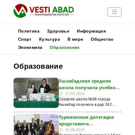
Политика
Здоровье
Информация
Спорт
Культура
В мире
Общество
Экономика
Образование
Новости
Публикации
Образование
Медиа
Афиша
Ашхабадская средняя
школа получила учебное
пособие от посольства
17.09.2024
Средняя школа №88 города
Кореи
Ашхабад получила в дар 242
учебника и пособия для изучения
корейского языка от посольства
Туркменская делегация
Республики Корея в
представила
Туркменистане. Об этом
инновационные идеи на
15.09.2024
сообщает новостной сайт