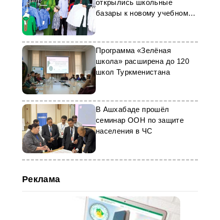
сортам. Он был выведен в
открылись школьные
Туркменистане в прошлом году.
Калифорнийском университете в
базары к новому учебному
Соединённых Штатах Америки в
году
2006 году.
Программа «Зелёная
школа» расширена до 120
школ Туркменистана
В Ашхабаде прошёл
семинар ООН по защите
населения в ЧС
Реклама