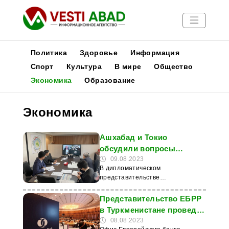
Политика
Здоровье
Информация
Спорт
Культура
В мире
Общество
Экономика
Образование
Новости
Публикации
Экономика
Медиа
Афиша
Ашхабад и Токио
обсудили вопросы
строительства павильона
09.08.2023
В дипломатическом
Туркменистана в
представительстве
ЭКСПО-2025 в городе
Туркменистана в Японии прошли
Осака
переговоры представителей
Представительство ЕБРР
посольства, отечественной
в Туркменистане проведёт
компании Belli ES и делегации
тренинг по
08.08.2023
японского министерства