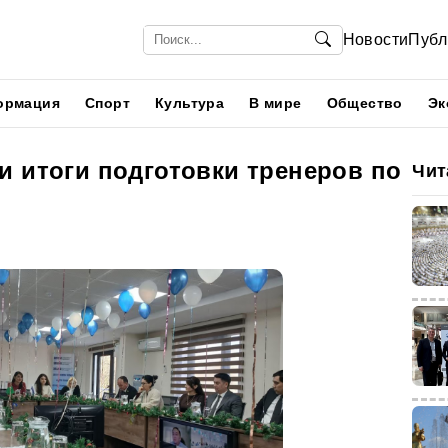
Новости
Публ
ормация
Спорт
Культура
В мире
Общество
Эк
и итоги подготовки тренеров по
Чит