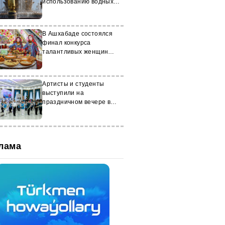
использованию водных
ресурсов, объявили в
Туркменистане
В Ашхабаде состоялся
финал конкурса
талантливых женщин
банковской сферы
Артисты и студенты
выступили на
праздничном вечере в
Балканабаде
лама