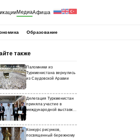
Медиа
икации
Афиша
ономика
Образование
айте также
Паломники из
Туркменистана вернулись
из Саудовской Аравии
Делегация Туркменистан
приняла участие в
международной выставке
GOTECH 2025
Конкурс рисунков,
посвященный бережному