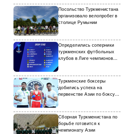
Посольство Туркменистана
организовало велопробег в
столице Румынии
Определились соперники
туркменских футбольных
клубов в Лиге чемпионов
АФК-2
Туркменские боксеры
добились успеха на
первенстве Азии по боксу в
ОАЭ
Сборная Туркменистана по
борьбе готовится к
чемпионату Азии