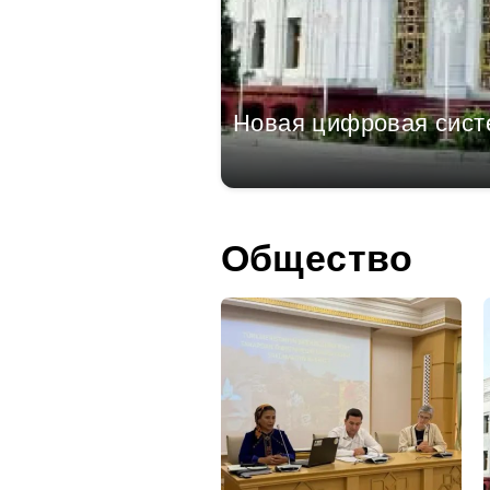
судить матчи Лиги
Новая цифровая систе
Общество