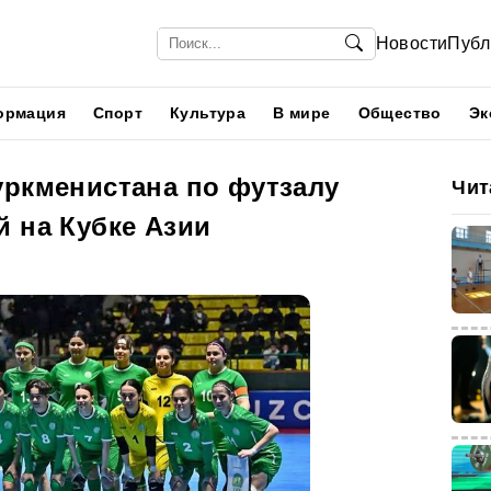
Новости
Публ
ормация
Спорт
Культура
В мире
Общество
Эк
уркменистана по футзалу
Чит
й на Кубке Азии