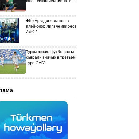
юношеском чемпионате
мира в Перу
ФК «Аркадаг» вышел в
плей-офф Лиги чемпионов
АФК-2
Туркменские футболисты
сыграли вничью в третьем
туре CAFA
лама