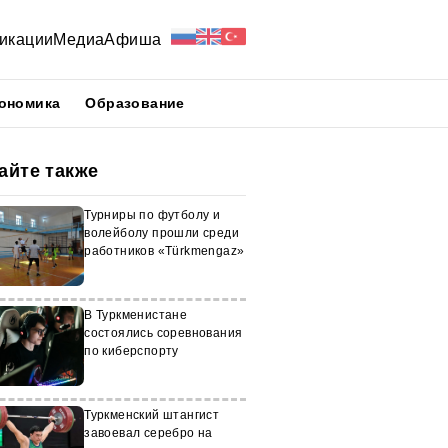
икации
Медиа
Афиша
ономика
Образование
айте также
Турниры по футболу и
волейболу прошли среди
работников «Türkmengaz»
В Туркменистане
состоялись соревнования
по киберспорту
Туркменский штангист
завоевал серебро на