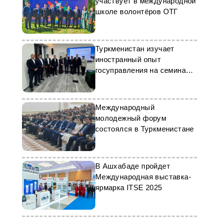
участвует в международной
школе волонтёров ОТГ
Туркменистан изучает
иностранный опыт
госуправления на семинаре
в Пекине
Международный
молодежный форум
состоялся в Туркменистане
В Ашхабаде пройдет
Международная выставка-
ярмарка ITSE 2025