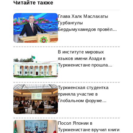
Читайте также
Глава Халк Маслахаты
Гурбангулы
Бердымухамедов провёл
общий урок
В институте мировых
языков имени Азади в
Туркменистане прошла
олимпиада по английскому
языку
Туркменская студентка
приняла участие в
Глобальном форуме
лидеров
Посол Японии в
Туркменистане вручил книги