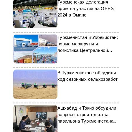
Туркменская делегация
приняла участие на OPES
2024 в Омане
Туркменистан и Узбекистан:
новые маршруты и
логистика Центральной
Азии
В Туркменистане обсудили
ход сезонных сельхозработ
Ашхабад и Токио обсудили
вопросы строительства
павильона Туркменистана в
ЭКСПО-2025 в городе